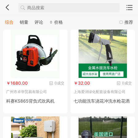
综合
销量
评论
价格
推荐
￥1680.00
￥32.00
0成交
0成交
广州市卓华贸易有限公司
上海爱润绿化配套设备有限公司
科赛KS865背负式吹风机
七功能洗车浇花冲洗水枪花洒