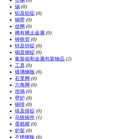
型钢
(0)
锡
(0)
铝及铝锭
(0)
铜带
(0)
丝网
(0)
稀有稀土金属
(0)
铸铁管
(0)
锌及锌锭
(0)
铜及铜锭
(0)
集装箱和金属包装物品
(2)
工具
(0)
玻璃钢板
(0)
石笼网
(0)
六角网
(0)
坩埚
(0)
壁炉
(0)
铜排
(0)
镁及镁锭
(0)
马铁铸件
(1)
蛋糕模
(0)
炉架
(0)
不锈钢板
(0)