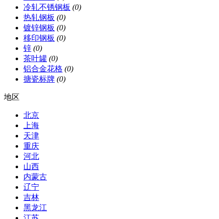
冷轧不锈钢板
(0)
热轧钢板
(0)
镀锌钢板
(0)
移印钢板
(0)
锌
(0)
茶叶罐
(0)
铝合金花格
(0)
搪瓷标牌
(0)
地区
北京
上海
天津
重庆
河北
山西
内蒙古
辽宁
吉林
黑龙江
江苏