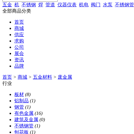
五金
机
不锈钢
焊
管道
仪器仪表
机电
阀门
水泵
不锈钢管
全部商品分类
首页
商城
供应
求购
公司
展会
资讯
品牌
首页
>
商城
>
五金材料
>
废金属
行业
板材
(8)
铝制品
(1)
钢管
(1)
有色金属
(16)
建筑及金属
(0)
不锈钢管
(1)
刨花板
(1)