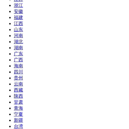
浙江
安徽
福建
江西
山东
河南
湖北
湖南
广东
广西
海南
四川
贵州
云南
西藏
陕西
甘肃
青海
宁夏
新疆
台湾