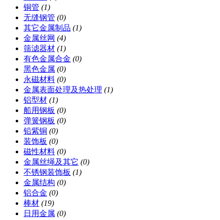
铜管
(1)
无缝钢管
(0)
其它金属制品
(1)
金属丝网
(4)
筛滤器材
(1)
有色金属合金
(0)
黑色金属
(0)
永磁材料
(0)
金属表面处理及热处理
(1)
铝型材
(1)
船用钢板
(0)
弹簧钢板
(0)
铅紫铜
(0)
装饰板
(0)
磁性材料
(0)
金属丝绳及其它
(0)
不锈钢装饰板
(1)
金属结构
(0)
铝合金
(0)
棒材
(19)
日用金属
(0)