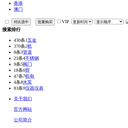
香港
澳门
VIP
搜索排行
430条
1
五金
370条
2
机
8条
3
管道
23条
4
不锈钢
9条
5
阀门
18条
6
焊
47条
7
机电
4条
8
水泵
83条
9
仪器仪表
关于我们
官方网站
公司简介