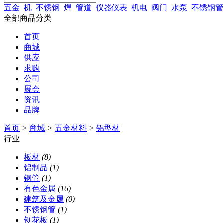
五金
机
不锈钢
焊
管道
仪器仪表
机电
阀门
水泵
不锈钢管
全部商品分类
首页
商城
供应
求购
公司
展会
资讯
品牌
首页
>
商城
>
五金材料
>
铝型材
行业
板材
(8)
铝制品
(1)
钢管
(1)
有色金属
(16)
建筑及金属
(0)
不锈钢管
(1)
刨花板
(1)