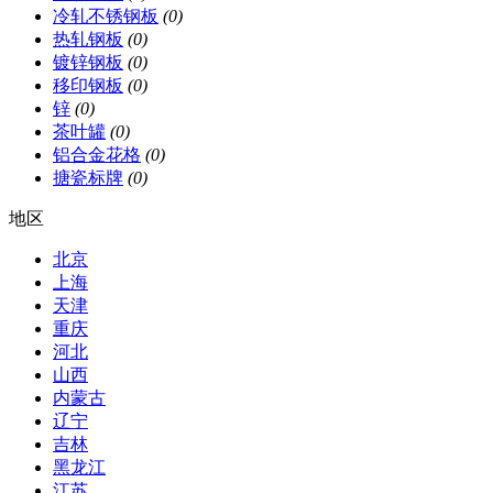
冷轧不锈钢板
(0)
热轧钢板
(0)
镀锌钢板
(0)
移印钢板
(0)
锌
(0)
茶叶罐
(0)
铝合金花格
(0)
搪瓷标牌
(0)
地区
北京
上海
天津
重庆
河北
山西
内蒙古
辽宁
吉林
黑龙江
江苏