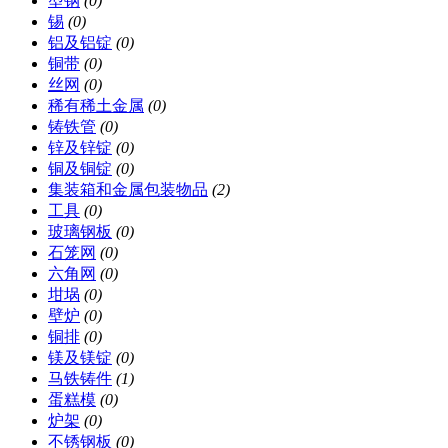
型钢
(0)
锡
(0)
铝及铝锭
(0)
铜带
(0)
丝网
(0)
稀有稀土金属
(0)
铸铁管
(0)
锌及锌锭
(0)
铜及铜锭
(0)
集装箱和金属包装物品
(2)
工具
(0)
玻璃钢板
(0)
石笼网
(0)
六角网
(0)
坩埚
(0)
壁炉
(0)
铜排
(0)
镁及镁锭
(0)
马铁铸件
(1)
蛋糕模
(0)
炉架
(0)
不锈钢板
(0)