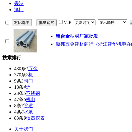
香港
澳门
VIP
铝合金型材厂家批发
浙邦五金建材商行（浙江建华机电在
搜索排行
430条
1
五金
370条
2
机
9条
3
阀门
18条
4
焊
23条
5
不锈钢
47条
6
机电
8条
7
管道
4条
8
水泵
83条
9
仪器仪表
关于我们