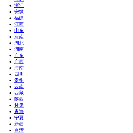
浙江
安徽
福建
江西
山东
河南
湖北
湖南
广东
广西
海南
四川
贵州
云南
西藏
陕西
甘肃
青海
宁夏
新疆
台湾