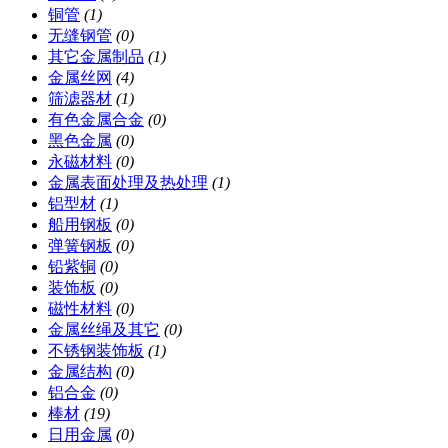
铜管
(1)
无缝钢管
(0)
其它金属制品
(1)
金属丝网
(4)
筛滤器材
(1)
有色金属合金
(0)
黑色金属
(0)
永磁材料
(0)
金属表面处理及热处理
(1)
铝型材
(1)
船用钢板
(0)
弹簧钢板
(0)
铅紫铜
(0)
装饰板
(0)
磁性材料
(0)
金属丝绳及其它
(0)
不锈钢装饰板
(1)
金属结构
(0)
铝合金
(0)
棒材
(19)
日用金属
(0)