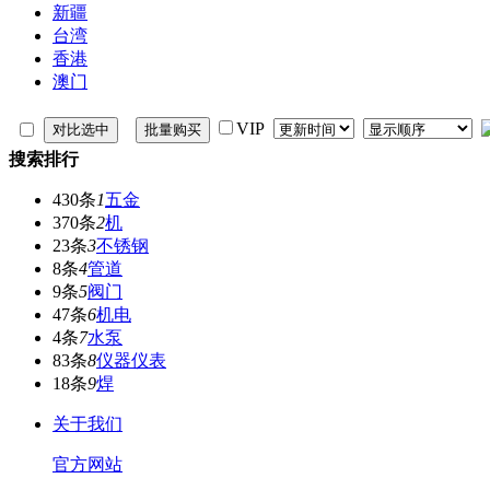
新疆
台湾
香港
澳门
VIP
搜索排行
430条
1
五金
370条
2
机
23条
3
不锈钢
8条
4
管道
9条
5
阀门
47条
6
机电
4条
7
水泵
83条
8
仪器仪表
18条
9
焊
关于我们
官方网站