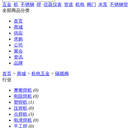
五金
机
不锈钢
焊
仪器仪表
管道
机电
阀门
水泵
不锈钢管
全部商品分类
首页
商城
供应
求购
公司
展会
资讯
品牌
首页
>
商城
>
机电五金
>
隔膜阀
行业
摩擦焊机
(0)
电阻焊机
(0)
塑焊机
(1)
压焊机
(0)
点焊机
(3)
电渣焊机
(0)
手工焊
(0)