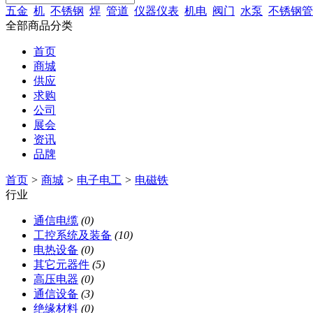
五金
机
不锈钢
焊
管道
仪器仪表
机电
阀门
水泵
不锈钢管
全部商品分类
首页
商城
供应
求购
公司
展会
资讯
品牌
首页
>
商城
>
电子电工
>
电磁铁
行业
通信电缆
(0)
工控系统及装备
(10)
电热设备
(0)
其它元器件
(5)
高压电器
(0)
通信设备
(3)
绝缘材料
(0)