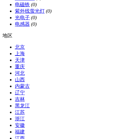
电磁铁
(0)
紫外线萤光灯
(0)
光电子
(0)
电感器
(0)
地区
北京
上海
天津
重庆
河北
山西
内蒙古
辽宁
吉林
黑龙江
江苏
浙江
安徽
福建
江西