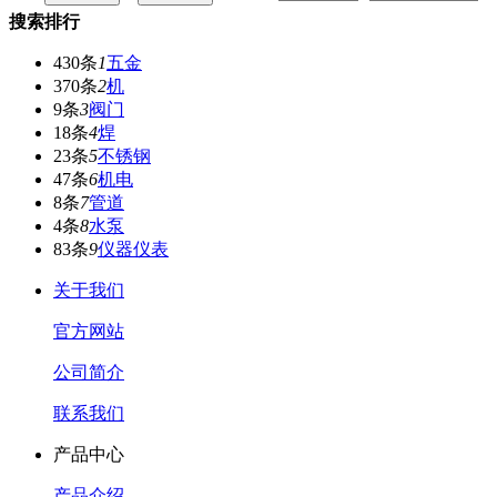
搜索排行
430条
1
五金
370条
2
机
9条
3
阀门
18条
4
焊
23条
5
不锈钢
47条
6
机电
8条
7
管道
4条
8
水泵
83条
9
仪器仪表
关于我们
官方网站
公司简介
联系我们
产品中心
产品介绍