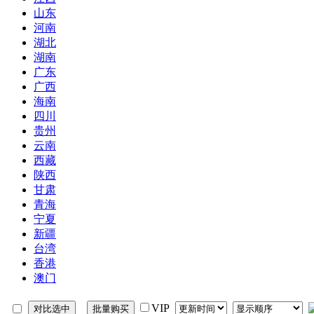
山东
河南
湖北
湖南
广东
广西
海南
四川
贵州
云南
西藏
陕西
甘肃
青海
宁夏
新疆
台湾
香港
澳门
VIP