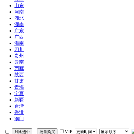
山东
河南
湖北
湖南
广东
广西
海南
四川
贵州
云南
西藏
陕西
甘肃
青海
宁夏
新疆
台湾
香港
澳门
VIP