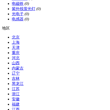
电磁铁
(0)
紫外线萤光灯
(0)
光电子
(0)
电感器
(0)
地区
北京
上海
天津
重庆
河北
山西
内蒙古
辽宁
吉林
黑龙江
江苏
浙江
安徽
福建
江西