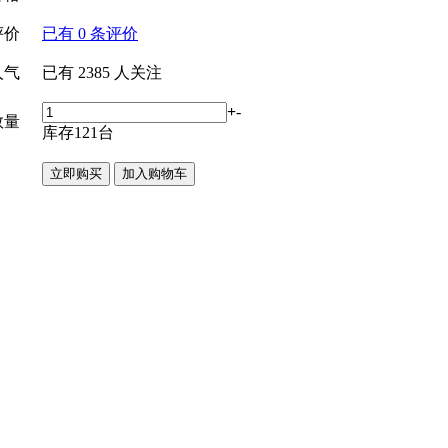
评价
已有
0
条评价
人气
已有
2385
人关注
+
-
数量
库存
121
台