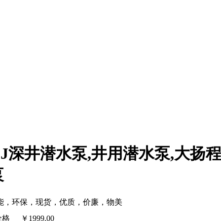
QJ深井潜水泵,井用潜水泵,大扬
泵
能，环保，现货，优质，价廉，物美
价格
￥
1999.00