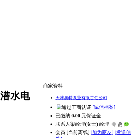
商家资料
程潜水电
天津奥特泵业有限责任公司
[诚信档案]
已缴纳
0.00
元保证金
联系人
梁经理(女士) 经理
会员
[
当前离线
]
[加为商友]
[发送信