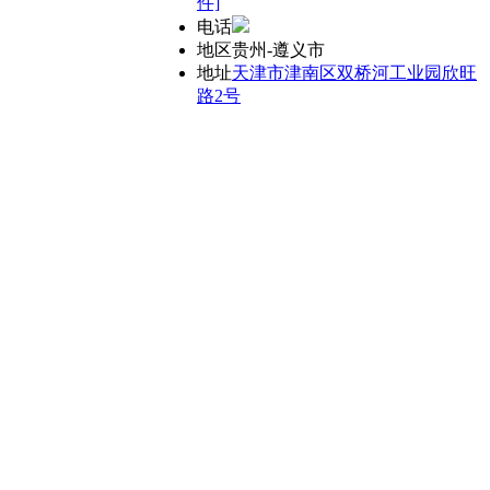
件]
电话
地区
贵州-遵义市
地址
天津市津南区双桥河工业园欣旺
路2号