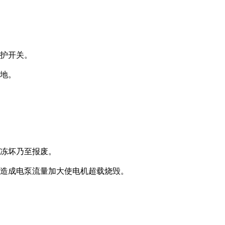
保护开关。
接地。
被冻坏乃至报废。
，造成电泵流量加大使电机超载烧毁。