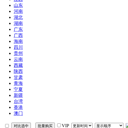
山东
河南
湖北
湖南
广东
广西
海南
四川
贵州
云南
西藏
陕西
甘肃
青海
宁夏
新疆
台湾
香港
澳门
VIP