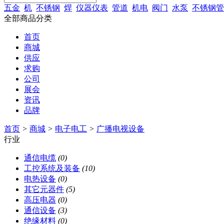
五金
机
不锈钢
焊
仪器仪表
管道
机电
阀门
水泵
不锈钢管
全部商品分类
首页
商城
供应
求购
公司
展会
资讯
品牌
首页
>
商城
>
电子电工
>
广播电视设备
行业
通信电缆
(0)
工控系统及装备
(10)
电热设备
(0)
其它元器件
(5)
高压电器
(0)
通信设备
(3)
绝缘材料
(0)