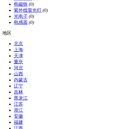
电磁铁
(0)
紫外线萤光灯
(0)
光电子
(0)
电感器
(0)
地区
北京
上海
天津
重庆
河北
山西
内蒙古
辽宁
吉林
黑龙江
江苏
浙江
安徽
福建
江西