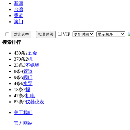
新疆
台湾
香港
澳门
VIP
搜索排行
430条
1
五金
370条
2
机
23条
3
不锈钢
8条
4
管道
9条
5
阀门
4条
6
水泵
18条
7
焊
47条
8
机电
83条
9
仪器仪表
关于我们
官方网站