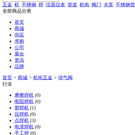
五金
机
不锈钢
焊
仪器仪表
管道
机电
阀门
水泵
不锈钢管
全部商品分类
首页
商城
供应
求购
公司
展会
资讯
品牌
首页
>
商城
>
机电五金
>
排气阀
行业
摩擦焊机
(0)
电阻焊机
(0)
塑焊机
(1)
压焊机
(0)
点焊机
(3)
电渣焊机
(0)
手工焊
(0)