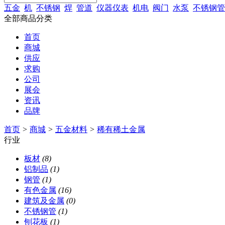
五金
机
不锈钢
焊
管道
仪器仪表
机电
阀门
水泵
不锈钢管
全部商品分类
首页
商城
供应
求购
公司
展会
资讯
品牌
首页
>
商城
>
五金材料
>
稀有稀土金属
行业
板材
(8)
铝制品
(1)
钢管
(1)
有色金属
(16)
建筑及金属
(0)
不锈钢管
(1)
刨花板
(1)