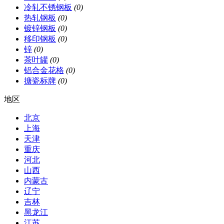
冷轧不锈钢板
(0)
热轧钢板
(0)
镀锌钢板
(0)
移印钢板
(0)
锌
(0)
茶叶罐
(0)
铝合金花格
(0)
搪瓷标牌
(0)
地区
北京
上海
天津
重庆
河北
山西
内蒙古
辽宁
吉林
黑龙江
江苏