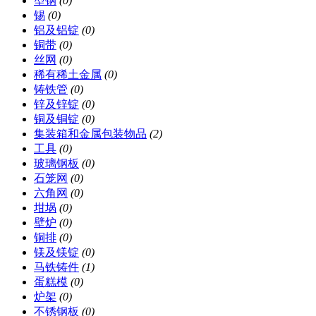
型钢
(0)
锡
(0)
铝及铝锭
(0)
铜带
(0)
丝网
(0)
稀有稀土金属
(0)
铸铁管
(0)
锌及锌锭
(0)
铜及铜锭
(0)
集装箱和金属包装物品
(2)
工具
(0)
玻璃钢板
(0)
石笼网
(0)
六角网
(0)
坩埚
(0)
壁炉
(0)
铜排
(0)
镁及镁锭
(0)
马铁铸件
(1)
蛋糕模
(0)
炉架
(0)
不锈钢板
(0)