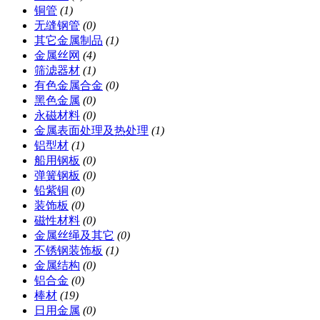
铜管
(1)
无缝钢管
(0)
其它金属制品
(1)
金属丝网
(4)
筛滤器材
(1)
有色金属合金
(0)
黑色金属
(0)
永磁材料
(0)
金属表面处理及热处理
(1)
铝型材
(1)
船用钢板
(0)
弹簧钢板
(0)
铅紫铜
(0)
装饰板
(0)
磁性材料
(0)
金属丝绳及其它
(0)
不锈钢装饰板
(1)
金属结构
(0)
铝合金
(0)
棒材
(19)
日用金属
(0)