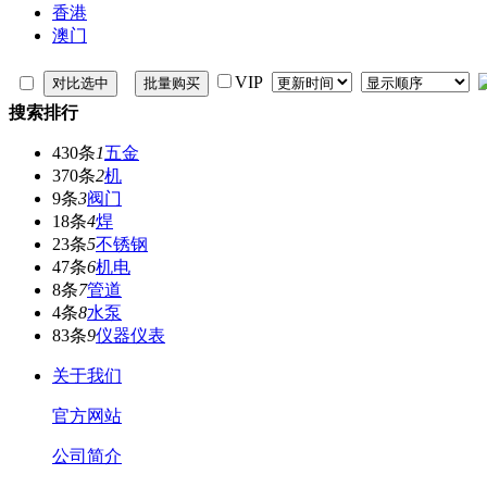
香港
澳门
VIP
搜索排行
430条
1
五金
370条
2
机
9条
3
阀门
18条
4
焊
23条
5
不锈钢
47条
6
机电
8条
7
管道
4条
8
水泵
83条
9
仪器仪表
关于我们
官方网站
公司简介