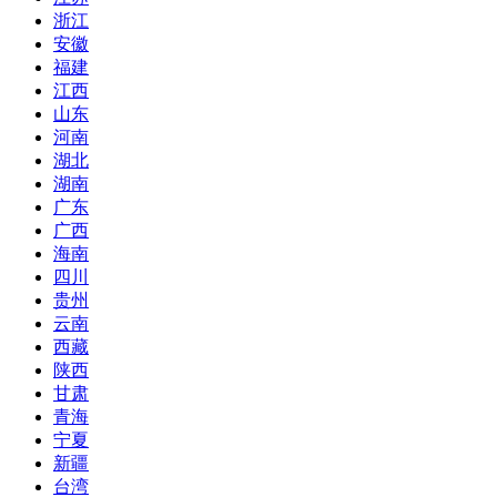
浙江
安徽
福建
江西
山东
河南
湖北
湖南
广东
广西
海南
四川
贵州
云南
西藏
陕西
甘肃
青海
宁夏
新疆
台湾