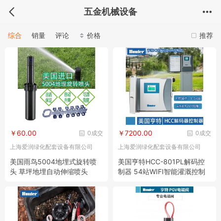
五金机械设备
综合
销量
评论
价格
推荐
￥60.00
￥7200.00
0成交
0成交
上海爱润绿化配套设备有限公司
上海爱润绿化配套设备有限公司
美国雨鸟5004地埋式旋转喷
美国亨特HCC-801PL解码控
头 草坪地埋自动伸缩喷头
制器 54站WIFI智能灌溉控制
器