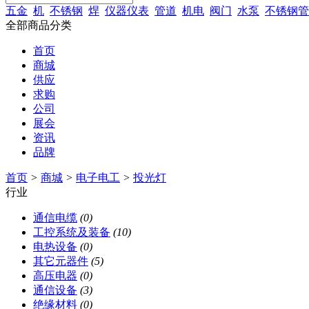
五金
机
不锈钢
焊
仪器仪表
管道
机电
阀门
水泵
不锈钢管
全部商品分类
首页
商城
供应
求购
公司
展会
资讯
品牌
首页
>
商城
>
电子电工
>
投光灯
行业
通信电缆
(0)
工控系统及装备
(10)
电热设备
(0)
其它元器件
(5)
高压电器
(0)
通信设备
(3)
绝缘材料
(0)