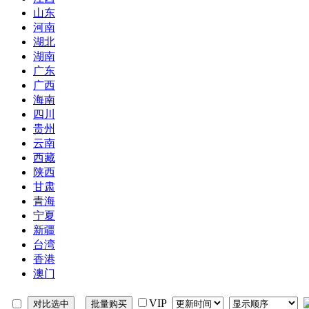
山东
河南
湖北
湖南
广东
广西
海南
四川
贵州
云南
西藏
陕西
甘肃
青海
宁夏
新疆
台湾
香港
澳门
VIP