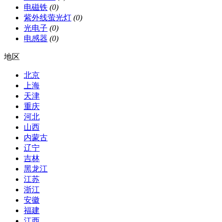
电磁铁
(0)
紫外线萤光灯
(0)
光电子
(0)
电感器
(0)
地区
北京
上海
天津
重庆
河北
山西
内蒙古
辽宁
吉林
黑龙江
江苏
浙江
安徽
福建
江西