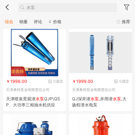
综合
销量
评论
价格
推荐
￥1999.00
￥1999.00
0成交
0成交
天津奥特泵业有限责任公司
天津奥特泵业有限责任公司
天津喷泉景观潜
水泵
QJP\QS
QJ深井潜
水泵
,井用潜
水泵
,大
P、大功率三相抽水机供应
扬程潜水电泵