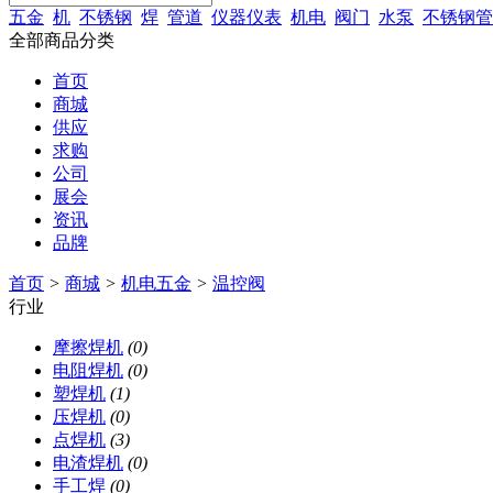
五金
机
不锈钢
焊
管道
仪器仪表
机电
阀门
水泵
不锈钢管
全部商品分类
首页
商城
供应
求购
公司
展会
资讯
品牌
首页
>
商城
>
机电五金
>
温控阀
行业
摩擦焊机
(0)
电阻焊机
(0)
塑焊机
(1)
压焊机
(0)
点焊机
(3)
电渣焊机
(0)
手工焊
(0)