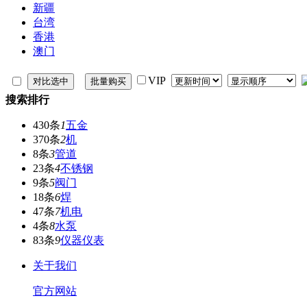
新疆
台湾
香港
澳门
VIP
搜索排行
430条
1
五金
370条
2
机
8条
3
管道
23条
4
不锈钢
9条
5
阀门
18条
6
焊
47条
7
机电
4条
8
水泵
83条
9
仪器仪表
关于我们
官方网站