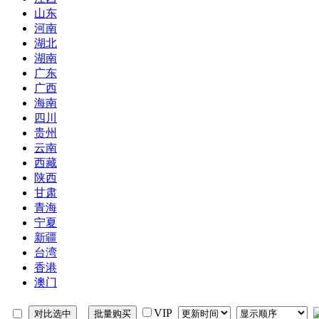
山东
河南
湖北
湖南
广东
广西
海南
四川
贵州
云南
西藏
陕西
甘肃
青海
宁夏
新疆
台湾
香港
澳门
VIP