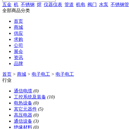
五金
机
不锈钢
焊
仪器仪表
管道
机电
阀门
水泵
不锈钢管
全部商品分类
首页
商城
供应
求购
公司
展会
资讯
品牌
首页
>
商城
>
电子电工
>
电子电工
行业
通信电缆
(0)
工控系统及装备
(10)
电热设备
(0)
其它元器件
(5)
高压电器
(0)
通信设备
(3)
绝缘材料
(0)