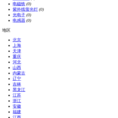
电磁铁
(0)
紫外线萤光灯
(0)
光电子
(0)
电感器
(0)
地区
北京
上海
天津
重庆
河北
山西
内蒙古
辽宁
吉林
黑龙江
江苏
浙江
安徽
福建
江西