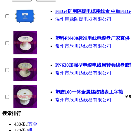
FHG4矿用隔爆电缆接线盒 中重FH
温州巨鼎防爆电器有限公司
塑料PN400标准电线电缆盘厂家直供
常州市欣川达线盘有限公司
PN630加强型电缆电线周转卷线盘胶
常州市欣川达线盘有限公司
塑胶160一体金属丝绞线盘工字轴
￥
9
常州市欣川达线盘有限公司
搜索排行
430条
1
五金
370条
2
机