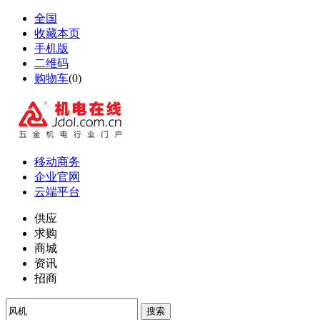
全国
收藏本页
手机版
二维码
购物车
(
0
)
移动商务
企业官网
云端平台
供应
求购
商城
资讯
招商
搜索