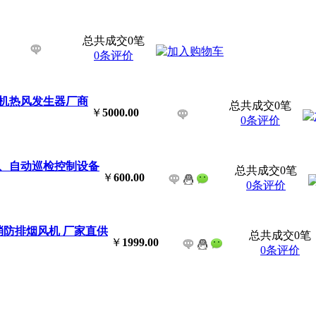
总共成交0笔
0条评价
机
热风发生器厂商
总共成交0笔
￥
5000.00
0条评价
、自动巡检控制设备
总共成交0笔
￥
600.00
0条评价
消防排烟
风机
厂家直供
总共成交0笔
￥
1999.00
0条评价