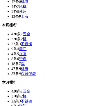
47条
6
机电
4条
7
风机
5条
8
苏州
13条
9
上海
本周排行
430条
1
五金
370条
2
机
23条
3
不锈钢
9条
4
阀门
4条
5
水泵
8条
6
管道
18条
7
焊
47条
8
机电
83条
9
仪器仪表
本月排行
430条
1
五金
370条
2
机
23条
3
不锈钢