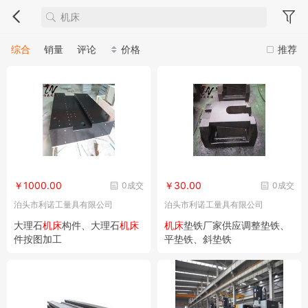
综合
销量
评论
价格
推荐
￥1000.00
￥30.00
0成交
0成交
泊头市利诺工量具有限公司
泊头市利诺工量具有限公司
大理石
机床
构件、大理石
机床
机床
垫铁厂家供应调整垫铁、
件按图加工
平垫铁、斜垫铁