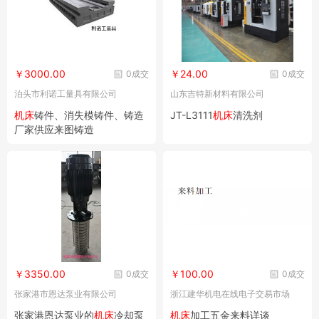
￥3000.00
￥24.00
0成交
0成交
泊头市利诺工量具有限公司
山东吉特新材料有限公司
机床
铸件、消失模铸件、铸造
JT-L3111
机床
清洗剂
厂家供应来图铸造
￥3350.00
￥100.00
0成交
0成交
张家港市恩达泵业有限公司
浙江建华机电在线电子交易市场
张家港恩达泵业的
机床
冷却泵
机床
加工五金来料详谈