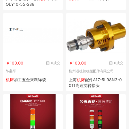
QLY10-55-288
￥100.00
￥100.00
0成交
0成交
陈燕平
杭州浙稳贺机械配件有限公司
机床
加工五金来料详谈
上海
机床
配件A17-5L98N3-0
011高速旋转接头