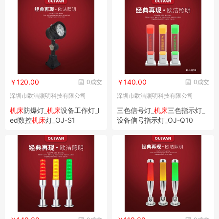
￥120.00
￥140.00
0成交
0成交
深圳市欧洁照明科技有限公司
深圳市欧洁照明科技有限公司
机床
防爆灯_
机床
设备工作灯_l
三色信号灯_
机床
三色指示灯_
ed数控
机床
灯_OJ-S1
设备信号指示灯_OJ-Q10