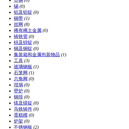
型钢
(0)
锡
(0)
铝及铝锭
(0)
铜带
(1)
丝网
(8)
稀有稀土金属
(0)
铸铁管
(0)
锌及锌锭
(0)
铜及铜锭
(0)
集装箱和金属包装物品
(1)
工具
(3)
玻璃钢板
(1)
石笼网
(1)
六角网
(0)
坩埚
(0)
壁炉
(0)
铜排
(0)
镁及镁锭
(0)
马铁铸件
(0)
蛋糕模
(0)
炉架
(0)
不锈钢板
(2)