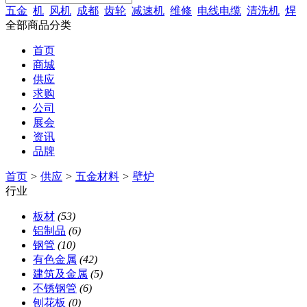
五金
机
风机
成都
齿轮
减速机
维修
电线电缆
清洗机
焊
全部商品分类
首页
商城
供应
求购
公司
展会
资讯
品牌
首页
>
供应
>
五金材料
>
壁炉
行业
板材
(53)
铝制品
(6)
钢管
(10)
有色金属
(42)
建筑及金属
(5)
不锈钢管
(6)
刨花板
(0)