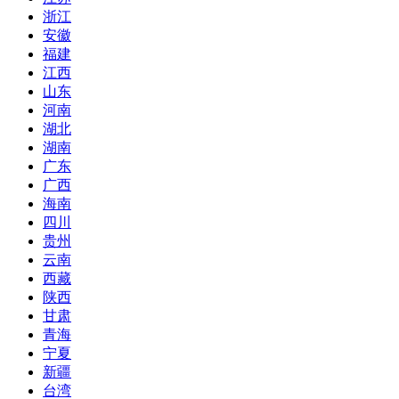
浙江
安徽
福建
江西
山东
河南
湖北
湖南
广东
广西
海南
四川
贵州
云南
西藏
陕西
甘肃
青海
宁夏
新疆
台湾