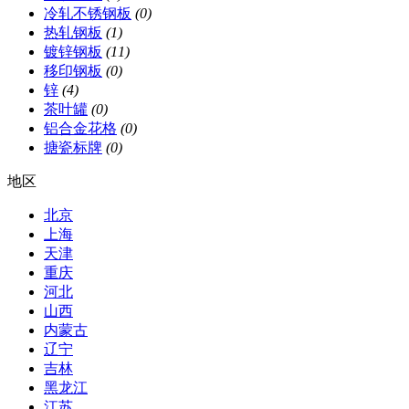
冷轧不锈钢板
(0)
热轧钢板
(1)
镀锌钢板
(11)
移印钢板
(0)
锌
(4)
茶叶罐
(0)
铝合金花格
(0)
搪瓷标牌
(0)
地区
北京
上海
天津
重庆
河北
山西
内蒙古
辽宁
吉林
黑龙江
江苏