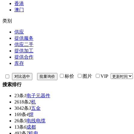
香港
澳门
类别
供应
提供服务
供应二手
提供加工
提供合作
库存
标价
图片
VIP
搜索排行
23条
1
电子元器件
2618条
2
机
3042条
3
五金
169条
4
焊
26条
5
电线电缆
13条
6
成都
492条
7
机电