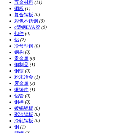
五金材料
(11)
铜板
(1)
复合钢板
(0)
彩色不锈钢
(0)
c型钢EVA胶
(0)
扣件
(0)
铝
(2)
冷弯型钢
(0)
钢构
(0)
贵金属
(0)
铜制品
(1)
铜锭
(0)
粉末冶金
(1)
废金属
(2)
锻铸件
(1)
铝管
(0)
铜棒
(0)
镀锡钢板
(0)
彩涂钢板
(0)
冷轧钢板
(0)
铜
(1)