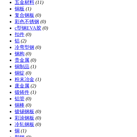
五金材料
(11)
铜板
(1)
复合钢板
(0)
彩色不锈钢
(0)
c型钢EVA胶
(0)
扣件
(0)
铝
(2)
冷弯型钢
(0)
钢构
(0)
贵金属
(0)
铜制品
(1)
铜锭
(0)
粉末冶金
(1)
废金属
(2)
锻铸件
(1)
铝管
(0)
铜棒
(0)
镀锡钢板
(0)
彩涂钢板
(0)
冷轧钢板
(0)
铜
(1)