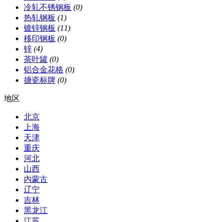
冷轧不锈钢板
(0)
热轧钢板
(1)
镀锌钢板
(11)
移印钢板
(0)
锌
(4)
茶叶罐
(0)
铝合金花格
(0)
搪瓷标牌
(0)
地区
北京
上海
天津
重庆
河北
山西
内蒙古
辽宁
吉林
黑龙江
江苏