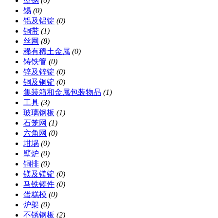
型钢
(0)
锡
(0)
铝及铝锭
(0)
铜带
(1)
丝网
(8)
稀有稀土金属
(0)
铸铁管
(0)
锌及锌锭
(0)
铜及铜锭
(0)
集装箱和金属包装物品
(1)
工具
(3)
玻璃钢板
(1)
石笼网
(1)
六角网
(0)
坩埚
(0)
壁炉
(0)
铜排
(0)
镁及镁锭
(0)
马铁铸件
(0)
蛋糕模
(0)
炉架
(0)
不锈钢板
(2)