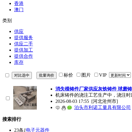
香港
澳门
类别
供应
提供服务
供应二手
提供加工
提供合作
库存
标价
图片
VIP
消失模铸件厂家供应灰铁铸件 球磨铸
机床铸件的浇注工艺生产中，浇注时
2026-08-03 17:55
[河北沧州市]
泊头市利诺工量具有限公司
搜索排行
23条
1
电子元器件