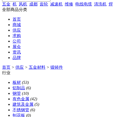
五金
机
风机
成都
齿轮
减速机
维修
电线电缆
清洗机
焊
全部商品分类
首页
商城
供应
求购
公司
展会
资讯
品牌
首页
>
供应
>
五金材料
>
锻铸件
行业
板材
(53)
铝制品
(6)
钢管
(10)
有色金属
(42)
建筑及金属
(5)
不锈钢管
(6)
刨花板
(0)