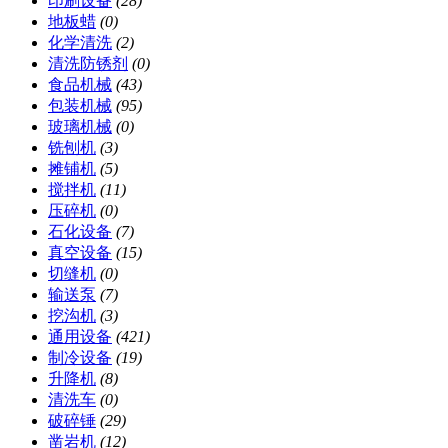
印刷设备
(28)
地板蜡
(0)
化学清洗
(2)
清洗防锈剂
(0)
食品机械
(43)
包装机械
(95)
玻璃机械
(0)
铣刨机
(3)
摊铺机
(5)
搅拌机
(11)
压碎机
(0)
石化设备
(7)
真空设备
(15)
切缝机
(0)
输送泵
(7)
挖沟机
(3)
通用设备
(421)
制冷设备
(19)
升降机
(8)
清洗车
(0)
破碎锤
(29)
凿岩机
(12)