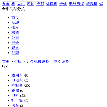
五金
机
风机
齿轮
成都
减速机
维修
电线电缆
清洗机
焊
全部商品分类
首页
商城
供应
求购
公司
展会
资讯
品牌
首页
>
供应
>
五金机械设备
>
制冷设备
行业
农用车
(9)
电动车
(1)
控制器
(25)
轮胎
(0)
电机
(13)
打气筒
(1)
汽车
(3)