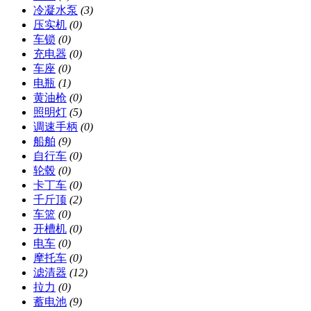
冷凝水泵
(3)
压实机
(0)
车锁
(0)
充电器
(0)
车座
(0)
电瓶
(1)
黄油枪
(0)
照明灯
(5)
调速手柄
(0)
船舶
(9)
自行车
(0)
轮毂
(0)
卡丁车
(0)
千斤顶
(2)
车篮
(0)
开槽机
(0)
电车
(0)
摩托车
(0)
滤清器
(12)
拉力
(0)
蓄电池
(9)