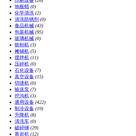
印刷设备
(28)
地板蜡
(0)
化学清洗
(2)
清洗防锈剂
(0)
食品机械
(43)
包装机械
(95)
玻璃机械
(0)
铣刨机
(3)
摊铺机
(5)
搅拌机
(11)
压碎机
(0)
石化设备
(7)
真空设备
(15)
切缝机
(0)
输送泵
(7)
挖沟机
(3)
通用设备
(422)
制冷设备
(19)
升降机
(8)
清洗车
(0)
破碎锤
(29)
凿岩机
(12)