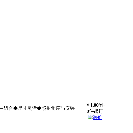
￥
1.00
/件
由组合◆尺寸灵活◆照射角度与安装
0件起订