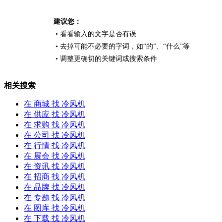
建议您：
• 看看输入的文字是否有误
• 去掉可能不必要的字词，如“的”、“什么”等
• 调整更确切的关键词或搜索条件
相关搜索
在
商城
找 冷风机
在
供应
找 冷风机
在
求购
找 冷风机
在
公司
找 冷风机
在
行情
找 冷风机
在
展会
找 冷风机
在
资讯
找 冷风机
在
招商
找 冷风机
在
品牌
找 冷风机
在
专题
找 冷风机
在
图库
找 冷风机
在
下载
找 冷风机