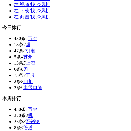
在
视频
找 冷风机
在
下载
找 冷风机
在
商圈
找 冷风机
今日排行
430条
1
五金
18条
2
焊
47条
3
机电
5条
4
苏州
13条
5
上海
6条
6
刀
73条
7
工具
2条
8
四川
2条
9
电线电缆
本周排行
430条
1
五金
370条
2
机
23条
3
不锈钢
8条
4
管道