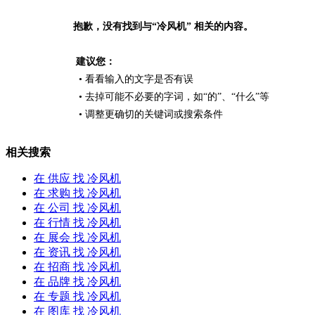
抱歉，没有找到与“
冷风机
” 相关的内容。
建议您：
• 看看输入的文字是否有误
• 去掉可能不必要的字词，如“的”、“什么”等
• 调整更确切的关键词或搜索条件
相关搜索
在
供应
找 冷风机
在
求购
找 冷风机
在
公司
找 冷风机
在
行情
找 冷风机
在
展会
找 冷风机
在
资讯
找 冷风机
在
招商
找 冷风机
在
品牌
找 冷风机
在
专题
找 冷风机
在
图库
找 冷风机