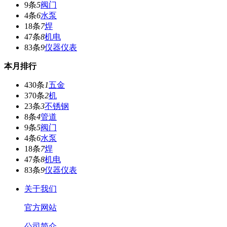
9条
5
阀门
4条
6
水泵
18条
7
焊
47条
8
机电
83条
9
仪器仪表
本月排行
430条
1
五金
370条
2
机
23条
3
不锈钢
8条
4
管道
9条
5
阀门
4条
6
水泵
18条
7
焊
47条
8
机电
83条
9
仪器仪表
关于我们
官方网站
公司简介