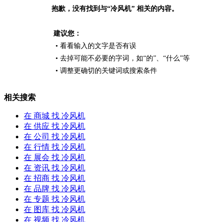
抱歉，没有找到与“
冷风机
” 相关的内容。
建议您：
• 看看输入的文字是否有误
• 去掉可能不必要的字词，如“的”、“什么”等
• 调整更确切的关键词或搜索条件
相关搜索
在
商城
找 冷风机
在
供应
找 冷风机
在
公司
找 冷风机
在
行情
找 冷风机
在
展会
找 冷风机
在
资讯
找 冷风机
在
招商
找 冷风机
在
品牌
找 冷风机
在
专题
找 冷风机
在
图库
找 冷风机
在
视频
找 冷风机