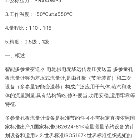
2.公称压力：PN≤40MPa
3.工作温度：-50℃≤t≤550℃
4.量程比：1:10，1:15
5.精度：0.5级，1级
一、概述
智能多参量变送器 电池供电无线远传差压变送器 多参量孔
板流量计称为差压式流量计,是由孔板（节流装置）和二次
设备（多参量智能变送器）构成广泛应用于气体.蒸汽和液
体的流量测量.具有结构简略,修补便当,功用安稳,运用牢靠等
特征.
多参量孔板流量计设备是标准节约件可不需标定直接依照国
家标准出产,1.国家标准GB2624-81<流量测量节约设备的计
划设备和运用>;2.世界标准ISO5167<世界标准组织规矩的