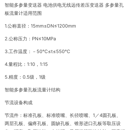
智能多参量变送器 电池供电无线远传差压变送器 多参量孔
板流量计适用范围
1.公称直径：15mm≤DN≤1200mm
2.公称压力：PN≤10MPa
3.工作温度：－50℃≤t≤550℃
4.量程比：1:10，1:15
5.精度：0.5级，1级
智能多参量孔板流量计结构
节流设备构成
节流件：标准孔板、标准喷嘴、长径喷嘴、1／4圆孔板、
两层孔板、偏疼孔板、圆缺孔板、锥形进口孔板等取压设