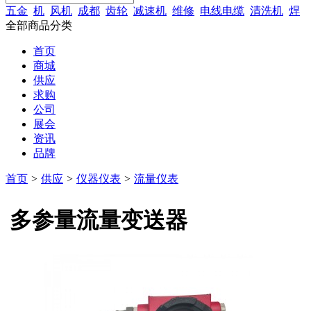
五金
机
风机
成都
齿轮
减速机
维修
电线电缆
清洗机
焊
全部商品分类
首页
商城
供应
求购
公司
展会
资讯
品牌
首页
>
供应
>
仪器仪表
>
流量仪表
多参量流量变送器