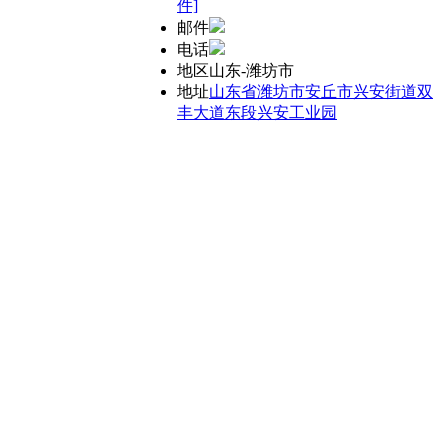
件]
邮件
电话
地区
山东-潍坊市
地址
山东省潍坊市安丘市兴安街道双
丰大道东段兴安工业园