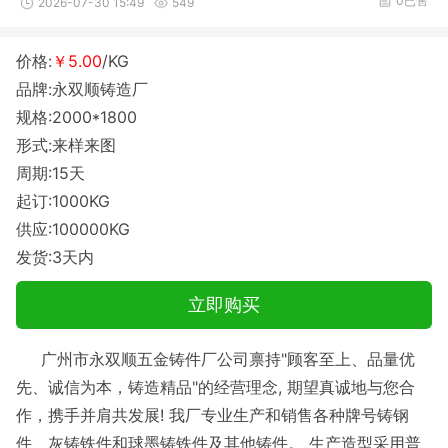
0已售
2026-07-30 15:49
549
价格:
￥5.00
/KG
品牌:永双顺铸造厂
规格:2000*1800
形式:来样来图
周期:15天
起订:1000KG
供应:100000KG
发货:3天内
立即购买
广州市永双顺五金铸件厂公司禀持"顾客至上、品量优
先、诚信为本，铸造精品"的经营理念, 期望真诚地与您合
作，携手并肩共发展! 我厂专业生产和销售各种牌号铸钢
件、灰铸铁件和球墨铸铁件及其他铸件。 生产造型采用普