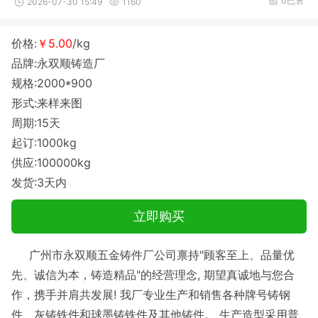
0已售
2026-07-30 15:49
1160
价格:
￥5.00
/kg
品牌:永双顺铸造厂
规格:2000*900
形式:来样来图
周期:15天
起订:1000kg
供应:100000kg
发货:3天内
立即购买
广州市永双顺五金铸件厂公司禀持"顾客至上、品量优
先、诚信为本，铸造精品"的经营理念, 期望真诚地与您合
作，携手并肩共发展! 我厂专业生产和销售各种牌号铸钢
件、灰铸铁件和球墨铸铁件及其他铸件。 生产造型采用普