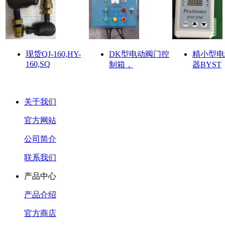
现货QJ-160,HY-
DK型电动阀门控
精小型电
160,SQ
制箱，
器BYST
关于我们
官方网站
公司简介
联系我们
产品中心
产品介绍
官方商店