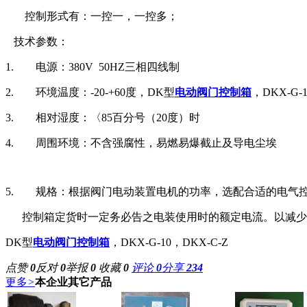
控制形式有：一控一，一控多；
技术参数：
1.
电源：
380V 50HZ
三相四线制
2.
环境温度：
-20-+60
度，
DK型
电动阀门控制箱
，DKX-G-
3.
相对湿度：〈
8
5
百分号
（
20
度）时
4.
周围环境：不含强腐性，易燃易爆截止及导电尘埃
5.
规格：根据阀门电动装置电机的功率，选配合适的电气
控制箱定货时一定务必告之电装使用时的额定电流。以减少
DK型
电动阀门控制箱
，DKX-G-10，DKX-C-Z
点赞
0
反对
0
举报
0
收藏
0
评论
0
分享
234
更多
>
本企业其它产品