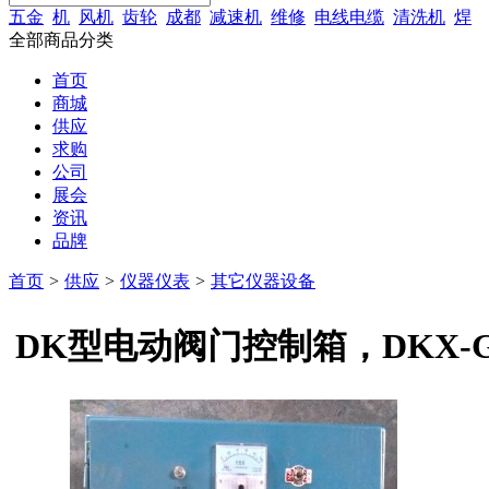
五金
机
风机
齿轮
成都
减速机
维修
电线电缆
清洗机
焊
全部商品分类
首页
商城
供应
求购
公司
展会
资讯
品牌
首页
>
供应
>
仪器仪表
>
其它仪器设备
DK型电动阀门控制箱，DKX-G-