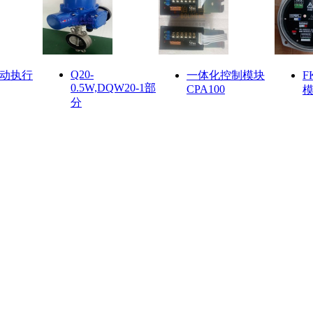
Q20-
动执行
一体化控制模块
F
0.5W,DQW20-1部
CPA100
分