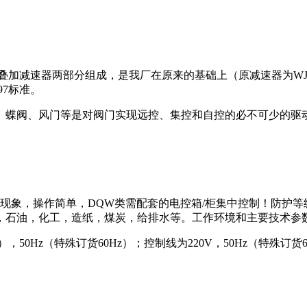
叠加减速器两部分组成，是我厂在原来的基础上（原减速器为
W
97
标准。
、蝶阀、风门等是对阀门实现远控、集控和自控的必不可少的驱
现象，操作简单，
DQW
类需配套的电控箱
/
柜集中控制！防护等
，石油，化工，造纸，煤炭，给排水等。工作环境和主要技术参
），
50Hz
（特殊订货
60Hz
）；控制线为
220V
，
50Hz
（特殊订货