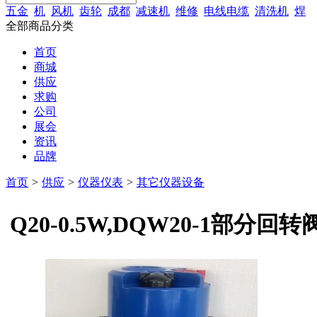
五金
机
风机
齿轮
成都
减速机
维修
电线电缆
清洗机
焊
全部商品分类
首页
商城
供应
求购
公司
展会
资讯
品牌
首页
>
供应
>
仪器仪表
>
其它仪器设备
Q20-0.5W,DQW20-1部分