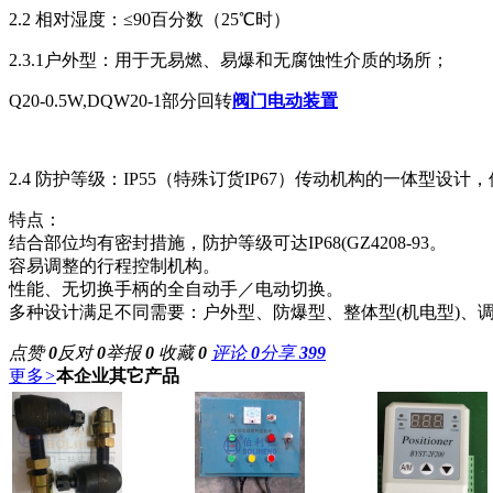
2.2
相对湿度：≤
90
百分数（
25
℃时）
2.3.1
户外型：用于无易燃、易爆和无腐蚀性介质的场所；
Q20-0.5W,DQW20-1部分回转
阀门电动装置
2.4
防护等级：
IP55
（特殊订货
IP67
）传动机构的一体型设计，
特点：
结合部位均有密封措施，防护等级可达
IP68(GZ4208-93
。
容易调整的行程控制机构。
性能
、无切换手柄的全自动手／电动切换。
多种设计满足不同需要：户外型、防爆型、整体型
(
机电
型)
、
点赞
0
反对
0
举报
0
收藏
0
评论
0
分享
399
更多
>
本企业其它产品