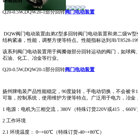
详细说明
Q20-0.5W,DQW20-1部分回转
阀门电动装置
DQW
阀门电动装置由弟
Z
型多回转阀门电动装置和弟二级
W
型
结构紧凑，性能，调整方便等特点。性能指标达到
JB/T8528-19
该系列阀门电动装置用于阀瓣做部分回转运动的阀门，如球阀
石油、化工、冶金等行业。
Q20-0.5W,DQW20-1部分回转
阀门电动装置
扬州牌电装产品性能稳定，
90
度旋转，手电动切换，不会被卡
1
可靠，控制系统，使用维护方便等特点。广泛用于电力，冶金
1
电源：电机为三相交流，
380V
（特殊订货
220V
或
415
，
660V
2
工作环境
2.1
环境温度：
0~+60
℃（特殊订货
-40~+80
℃）