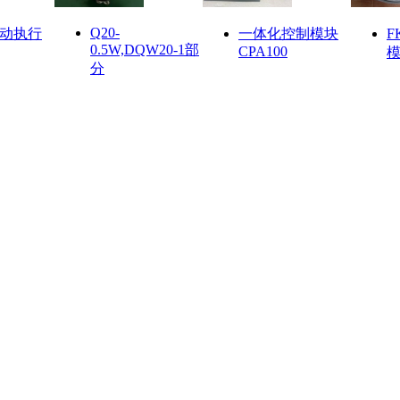
Q20-
动执行
一体化控制模块
F
0.5W,DQW20-1部
CPA100
分