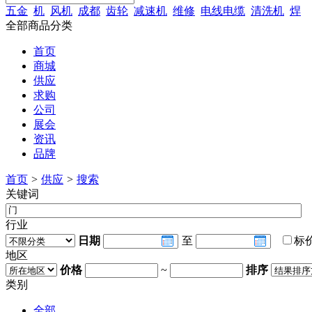
五金
机
风机
成都
齿轮
减速机
维修
电线电缆
清洗机
焊
全部商品分类
首页
商城
供应
求购
公司
展会
资讯
品牌
首页
>
供应
>
搜索
关键词
行业
日期
至
标
地区
价格
~
排序
类别
全部