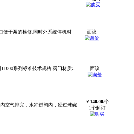
口便于泵的检修,同时外系统停机时
面议
1000系列标准技术规格:阀
门
材质:-
面议
￥
140.00
/个
管内空气排完，水冲进阀内，经过球碗
1个起订