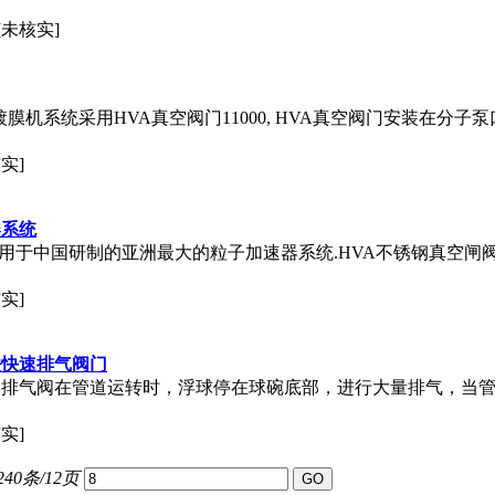
[未核实]
m PVD镀膜机系统采用HVA真空阀
门
11000, HVA真空阀
门
安装在分子泵
实]
器系统
用于中国研制的亚洲最大的粒子加速器系统.HVA不锈钢真空闸阀1
实]
铁快速排气阀
门
快速排气阀在管道运转时，浮球停在球碗底部，进行大量排气，当
实]
240条/12页