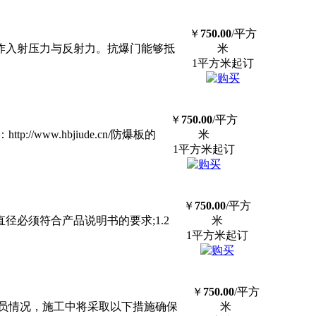
￥
750.00
/平方
炸入射压力与反射力。抗爆
门
能够抵
米
1平方米起订
￥
750.00
/平方
/www.hbjiude.cn/防爆板的
米
1平方米起订
￥
750.00
/平方
径必须符合产品说明书的要求;1.2
米
1平方米起订
￥
750.00
/平方
员情况，施工中将采取以下措施确保
米