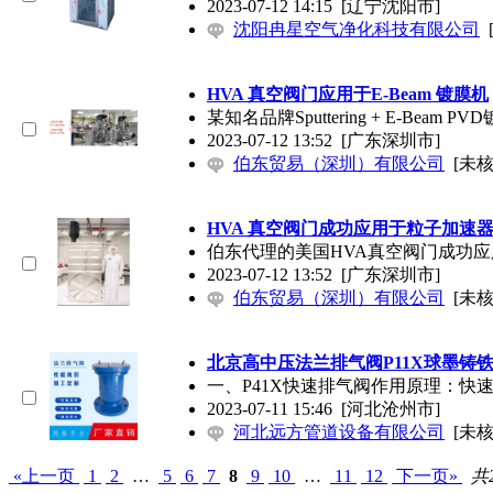
2023-07-12 14:15
[辽宁沈阳市]
沈阳冉星空气净化科技有限公司
HVA 真空阀
门
应用于E-Beam 镀膜机
某知名品牌Sputtering + E-Bea
2023-07-12 13:52
[广东深圳市]
伯东贸易（深圳）有限公司
[未核
HVA 真空阀
门
成功应用于粒子加速
伯东代理的美国HVA真空阀
门
成功应
2023-07-12 13:52
[广东深圳市]
伯东贸易（深圳）有限公司
[未核
北京高中压法兰排气阀P11X球墨铸
一、P41X快速排气阀作用原理：
2023-07-11 15:46
[河北沧州市]
河北远方管道设备有限公司
[未核
«上一页
1
2
…
5
6
7
8
9
10
…
11
12
下一页»
共