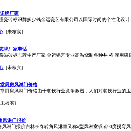
标识牌厂家
理瓷砖标识牌多少钱金运瓷艺有限公司以国际时尚的个性化设计
心
[未核实]
志牌厂家电话
路磁砖标志牌生产厂家 金运瓷艺专业高温烧制各种井 桥 涵用
心
[未核实]
食堂厨房风淋
门
价格
食堂厨房风淋
门
价格由于餐饮行业竟争激烈，人们对餐饮行业的卫
[未核实]
角风淋
门
报价
角风淋
门
报价吉林长春转角风淋室又称u型风淋室或者90度拐弯