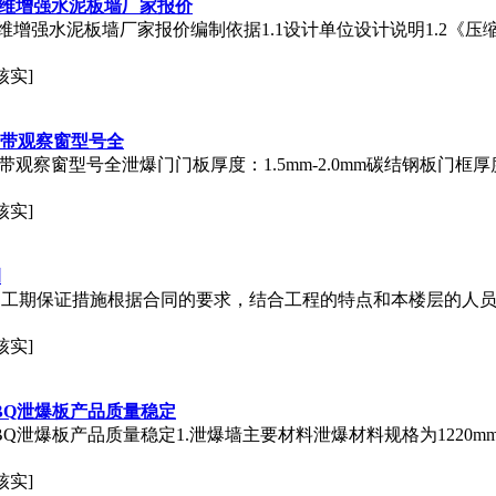
纤维增强水泥板墙厂家报价
维增强水泥板墙厂家报价编制依据1.1设计单位设计说明1.2《压缩空
核实]
带观察窗型号全
带观察窗型号全泄爆
门
门
板厚度：1.5mm-2.0mm碳结钢板
门
框厚度
核实]
例
例工期保证措施根据合同的要求，结合工程的特点和本楼层的人
核实]
BQ泄爆板产品质量稳定
爆板产品质量稳定1.泄爆墙主要材料泄爆材料规格为1220mm*24
核实]