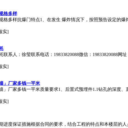
规格多样
规格多样抗爆
门
特点1、在发生 爆炸情况下，按照预告设定的爆
核实]
耗
莹联系电话：19833820088微信：19833820088网址：http:/
核实]
墙」厂家多钱一平米
」厂家多钱一平米质量要求1、后置式预埋件1.1钻孔的深度、直
核实]
期进度保证措施根据合同的要求，结合工程的特点和本楼层的人