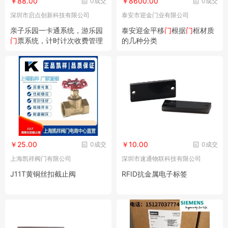
￥88.00
￥8600.00
0成交
0成交
深圳市启点创新科技有限公司
泰安市迎金门业有限公司
亲子乐园一卡通系统，游乐园
泰安迎金平移
门
根据
门
框材质
门
票系统，计时计次收费管理
的几种分类
系统
￥25.00
￥10.00
0成交
0成交
上海凯祥阀门有限公司
深圳市速通物联科技有限公司
J11T黄铜丝扣截止阀
RFID抗金属电子标签