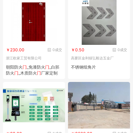
￥230.00
￥0.50
0成交
0成交
浙江欧家工贸有限公司
高要区金利镇弘毅达五金厂
朝阳防火
门
_免漆防火
门
_白胚
不锈钢组角片
防火
门
_木质防火
门
厂家定制