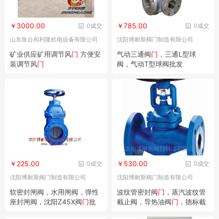
￥3000.00
￥785.00
0成交
0成交
山东鱼台和利隆机电设备有限公司
沈阳博耐斯阀门制造有限公司
矿业供应矿用调节风
门
方便安
气动三通阀
门
，三通L型球
装调节风
门
阀，气动T型球阀批发
￥225.00
￥530.00
0成交
0成交
沈阳博耐斯阀门制造有限公司
沈阳博耐斯阀门制造有限公司
软密封闸阀，水用闸阀，弹性
波纹管密封阀
门
，蒸汽波纹管
座封闸阀，沈阳Z45X阀
门
批
截止阀，导热油阀
门
，德标截
发
止阀