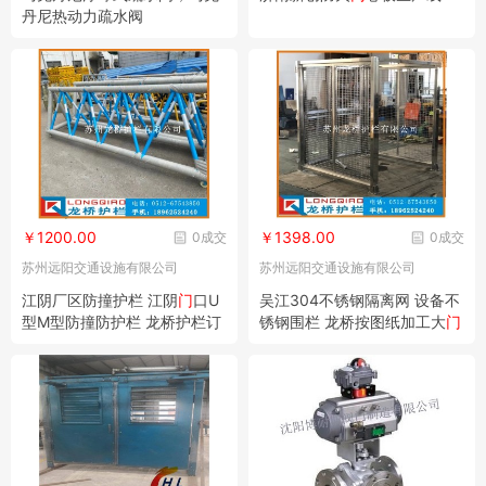
丹尼热动力疏水阀
￥1200.00
￥1398.00
0成交
0成交
苏州远阳交通设施有限公司
苏州远阳交通设施有限公司
江阴厂区防撞护栏 江阴
门
口U
吴江304不锈钢隔离网 设备不
型M型防撞防护栏 龙桥护栏订
锈钢围栏 龙桥按图纸加工大
门
制