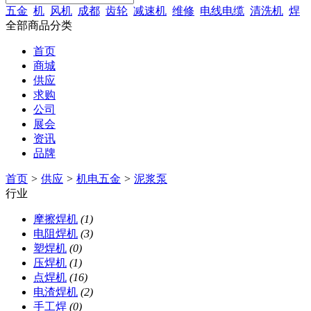
五金
机
风机
成都
齿轮
减速机
维修
电线电缆
清洗机
焊
全部商品分类
首页
商城
供应
求购
公司
展会
资讯
品牌
首页
>
供应
>
机电五金
>
泥浆泵
行业
摩擦焊机
(1)
电阻焊机
(3)
塑焊机
(0)
压焊机
(1)
点焊机
(16)
电渣焊机
(2)
手工焊
(0)