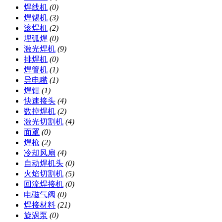
焊线机
(0)
焊锡机
(3)
滚焊机
(2)
埋弧焊
(0)
激光焊机
(9)
排焊机
(0)
焊管机
(1)
导电嘴
(1)
焊钳
(1)
快速接头
(4)
数控焊机
(2)
激光切割机
(4)
面罩
(0)
焊枪
(2)
冷却风扇
(4)
自动焊机头
(0)
火焰切割机
(5)
回流焊接机
(0)
电磁气阀
(0)
焊接材料
(21)
旋涡泵
(0)