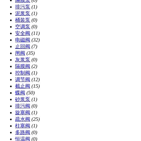
隔膜泵
(0)
排污泵
(1)
泥浆泵
(1)
桶装泵
(0)
空调泵
(0)
安全阀
(11)
电磁阀
(32)
止回阀
(7)
闸阀
(35)
灰浆泵
(0)
隔膜阀
(2)
控制阀
(1)
调节阀
(12)
截止阀
(15)
蝶阀
(50)
砂浆泵
(1)
排污阀
(0)
旋塞阀
(1)
疏水阀
(25)
柱塞阀
(1)
多路阀
(0)
恒温阀
(0)