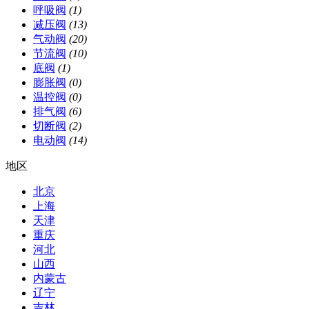
呼吸阀
(1)
减压阀
(13)
气动阀
(20)
节流阀
(10)
底阀
(1)
膨胀阀
(0)
温控阀
(0)
排气阀
(6)
切断阀
(2)
电动阀
(14)
地区
北京
上海
天津
重庆
河北
山西
内蒙古
辽宁
吉林