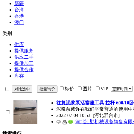
新疆
台湾
香港
澳门
类别
供应
提供服务
供应二手
提供加工
提供合作
库存
标价
图片
VIP
往复泥浆泵活塞座工具 拉杆 600/1
泥浆泵或许在我们平常普通的使用中
2022-07-04 10:53
[河北邢台市]
河北江勘机械设备销售有限
搜索排行