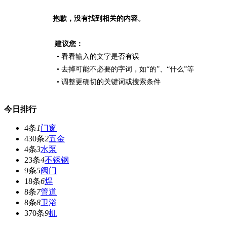
抱歉，没有找到相关的内容。
建议您：
• 看看输入的文字是否有误
• 去掉可能不必要的字词，如“的”、“什么”等
• 调整更确切的关键词或搜索条件
今日排行
4条
1
门窗
430条
2
五金
4条
3
水泵
23条
4
不锈钢
9条
5
阀门
18条
6
焊
8条
7
管道
8条
8
卫浴
370条
9
机