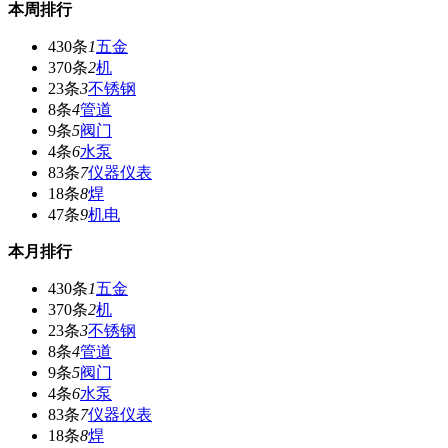
本周排行
430条
1
五金
370条
2
机
23条
3
不锈钢
8条
4
管道
9条
5
阀门
4条
6
水泵
83条
7
仪器仪表
18条
8
焊
47条
9
机电
本月排行
430条
1
五金
370条
2
机
23条
3
不锈钢
8条
4
管道
9条
5
阀门
4条
6
水泵
83条
7
仪器仪表
18条
8
焊