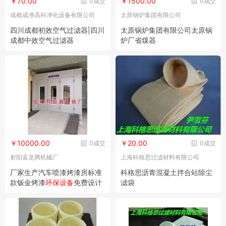
￥70.00
￥1500.00
0成交
0成交
成都成净高科净化设备有限公司
太原锅炉集团有限公司
四川成都初效空气过滤器|四川
太原锅炉集团有限公司太原锅
成都中效空气过滤器
炉厂省煤器
￥10000.00
￥20.00
0成交
0成交
射阳县龙腾机械厂
上海科格思过滤材料有限公司
厂家生产汽车喷漆烤漆房标准
科格思沥青混凝土拌合站除尘
款钣金烤漆
环保设备
免费设计
滤袋
定制