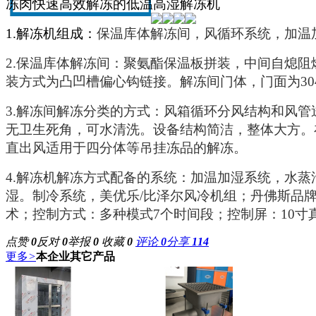
冻肉快速高效解冻的低温高湿解冻机
1.
解冻机组成：
保温库体解冻间，风循环系统，加温
2.
保温库体解冻间：聚氨酯保温板拼装，中间自熄阻
装方式为凸凹槽偏心钩链接。解冻间门体，门面为30
3.解冻间解冻分类的方式：
风箱循环分风结构
和
风管
无卫生死角，可水清洗。设备结构简洁，整体大方。
直出风适用于四分体等吊挂冻品的解冻。
4.解冻机解冻方式配备的系统：加温加湿系统，水
湿。制冷系统，美优乐/比泽尔风冷机组；丹佛斯品牌制
术；控制方式：多种模式7个时间段；控制屏：10寸
点赞
0
反对
0
举报
0
收藏
0
评论
0
分享
114
更多
>
本企业其它产品