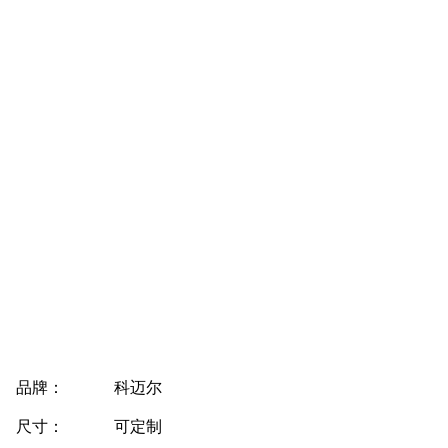
品牌：
科迈尔
尺寸：
可定制