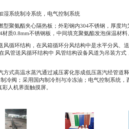
加湿系统制冷系统，电气控制系统
燃型聚氨酯夹心隔热板；外彩钢内
304不锈钢，厚度均为
4材质0.8mm不锈钢板，中间填充聚氨酯发泡保温材料
送风循环结构
，在
风箱循环分风结构
中是
水平分风、
在风管
送风循环结构
中
风管结构设备风道为吊装方式
蒸汽方式高温水蒸汽通过减压雾化形成低压蒸汽经管道
冷阀；采用国内制冷剂与冷冻油；电气控制系统，西门子
真彩人机界面触摸屏。