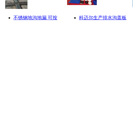
不锈钢地沟地漏 可按
科迈尔生产排水沟盖板