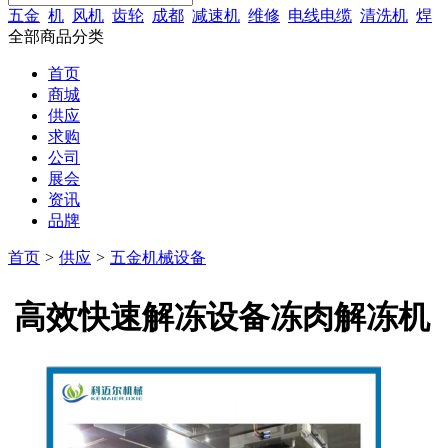
五金
机
风机
齿轮
成都
减速机
维修
电线电缆
清洗机
焊
全部商品分类
首页
商城
供应
求购
公司
展会
资讯
品牌
首页
>
供应
>
五金机械设备
高效快速解冻设备冻肉解冻机