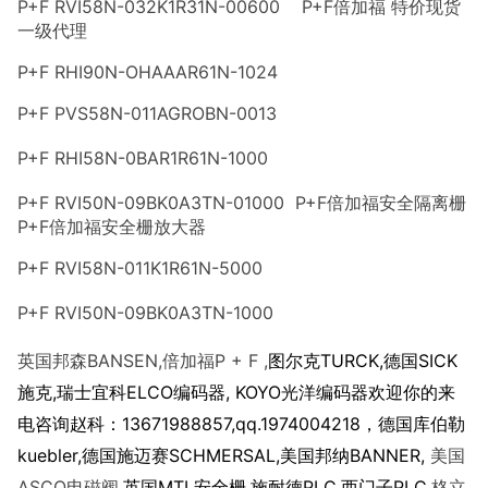
P+F RVI58N-032K1R31N-00600 P+F倍加福 特价现货
一级代理
P+F RHI90N-OHAAAR61N-1024
P+F PVS58N-011AGROBN-0013
P+F RHI58N-0BAR1R61N-1000
P+F RVI50N-09BK0A3TN-01000 P+F倍加福安全隔离栅
P+F倍加福安全栅放大器
P+F RVI58N-011K1R61N-5000
P+F RVI50N-09BK0A3TN-1000
BANSEN,
P + F ,
TURCK,
SICK
英国邦森
倍加福
图尔克
德国
,
ELCO
, KOYO
施克
瑞士宜科
编码器
光洋编码器欢迎你的来
13671988857,qq.1974004218
电咨询赵科：
，德国库伯勒
kuebler,
SCHMERSAL,
BANNER,
德国施迈赛
美国邦纳
美国
ASCO
,
MTL
,
PLC,
PLC,
电磁阀
英国
安全栅
施耐德
西门子
格立