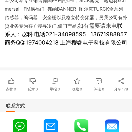
P+F
SICK
sch
本公司本专业销售德国
倍加福，
施克
施迈赛
mersal IFM
BANNER
TURCK
易福门
邦纳
图尔克
全系列
传感器，编码器，安全栅以及格立特变频器，另我公司有外
联
如有需要请来电
,
,
贸业务专为客户搜寻冷门
偏门产品
系人：赵科
021-34098595 13671988857
电话
QQ:1974004218
商务
上海樱睿电子科技有限公司
点赞
0
反对
0
举报 0
收藏 0
评论
0
分享
178
联系方式