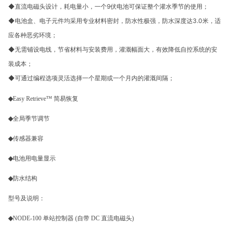
◆
9
直流电磁头设计，耗电量小，一个
伏电池可保证整个灌水季节的使用；
◆
3.0
电池盒、电子元件均采用专业材料密封，防水性极强，防水深度达
米，适
应各种恶劣环境；
◆
无需铺设电线，节省材料与安装费用，灌溉幅面大，有效降低自控系统的安
装成本；
◆
可通过编程选项灵活选择一个星期或一个月内的灌溉间隔；
◆
Easy Retrieve™ 简易恢复
◆
全局季节调节
◆
传感器兼容
◆
电池用电量显示
◆
防水结构
型号及说明：
◆
NODE-100 单站控制器 (自带 DC 直流电磁头)