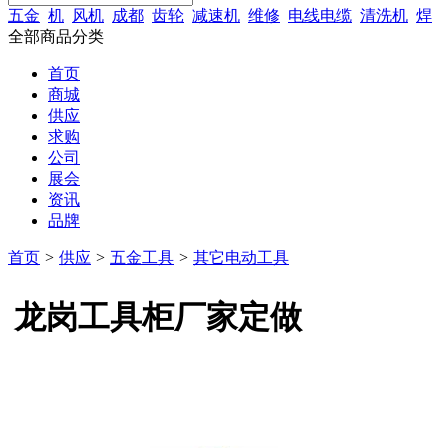
五金
机
风机
成都
齿轮
减速机
维修
电线电缆
清洗机
焊
全部商品分类
首页
商城
供应
求购
公司
展会
资讯
品牌
首页
>
供应
>
五金工具
>
其它电动工具
龙岗工具柜厂家定做