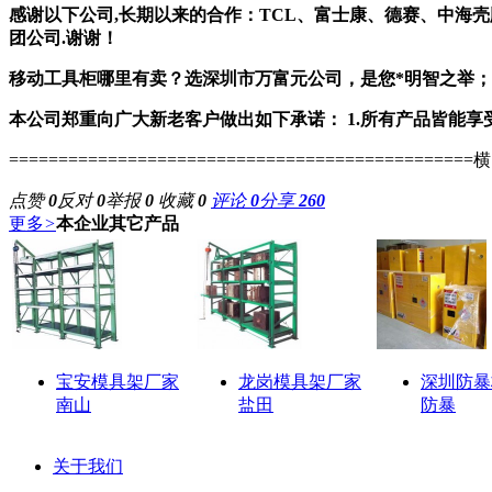
感谢以下公司
,
长期以来的合作：
TCL
、富士康、德赛、中海壳
团公司
.
谢谢！
移动工具柜哪里有卖？选深圳市万富元公司，是您
*
明智之举；
本公司郑重向广大新老客户做出如下承诺：
1.
所有产品皆能享
========================================
点赞
0
反对
0
举报
0
收藏
0
评论
0
分享
260
更多
>
本企业其它产品
宝安模具架厂家
龙岗模具架厂家
深圳防暴
南山
盐田
防暴
关于我们