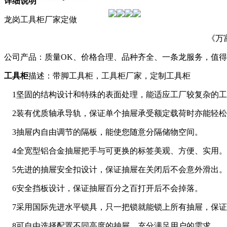
详细说明
龙岗工具柜厂家定做
《万
公司产品：质量OK、价格合理、品种齐全、一条龙服务，值
工具柜
描述：带脚工具柜，工具柜厂家，定制工具柜
1坚固的结构设计和特殊的表面处理，能适应工厂较复杂的工
2装有优质轴承导轨，保证单个抽屉承受额定载荷时亦能轻松
3抽屉内自由调节的隔板，能使您随意分隔储物空间。
4全宽型铝合金抽屉把手与可更换的标签美观、方便、实用。
5先进的抽屉安全扣设计，保证抽屉在关闭后不会意外滑出。
6安全挡板设计，保证抽屉百分之百打开后不会掉落。
7采用国际先进水平锁具，只一把锁就能锁上所有抽屉，保证
8可自由选择配置不同高度的抽屉，充分满足用户的需求。