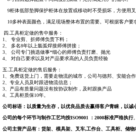
9柜体低部垫脚保护柜体在放置或移动时不受损坏，方便用叉
10多种表面颜色，满足现场整体布置的需要。可根据客户要
四.工具柜定做的售中服务：
1、 专业剪、折师傅负责下料；
2、 多名8年以上氩弧焊接师傅拼接；
3、 公司专门挑选做事*细心的师傅负责打磨、抛光
4、 对自己要求以及对产品要求高的人员负责经验
五.工具柜定做的售后服务：
1、免费送货上门，需要走物流的城市，公司与德邦、安能合
2、专业人员及时跟进物流信息；
3、产品有质量问题没有按协议制作，及时跟换产品
4、工具柜质保10年。
公司标语：以质量为生存，以优良品质去
赢得客户青睐，以诚
公司的每个环节与制作工艺均按ISO9001
：2000
标准严格执行
公司主营产品有：货架、模具架、叉车
,
工作台、工具柜、储物