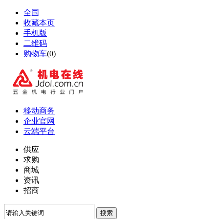
全国
收藏本页
手机版
二维码
购物车
(
0
)
移动商务
企业官网
云端平台
供应
求购
商城
资讯
招商
搜索