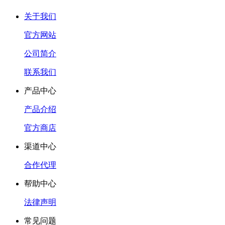
关于我们
官方网站
公司简介
联系我们
产品中心
产品介绍
官方商店
渠道中心
合作代理
帮助中心
法律声明
常见问题