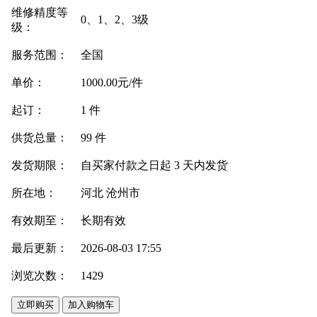
维修精度等
0、1、2、3级
级：
服务范围：
全国
单价：
1000.00元/件
起订：
1 件
供货总量：
99 件
发货期限：
自买家付款之日起
3
天内发货
所在地：
河北 沧州市
有效期至：
长期有效
最后更新：
2026-08-03 17:55
浏览次数：
1429