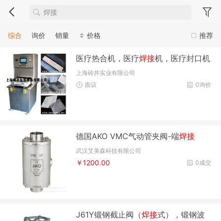
综合
询价
销量
价格
推荐
医疗热合机，医疗
焊接
机，医疗封口机
上海砖井实业有限公司
面议
0询价
德国AKO VMC气动管夹阀-端
焊接
武汉艾美森科技有限公司
￥1200.00
0成交
J61Y锻钢截止阀（
焊接
式），锻钢波