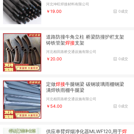
河北坤旺焊接材料有限公司
￥19.00
0成交
道路防撞牛角立柱 桥梁防撞护栏支架
铸铁管架
焊接
支架
河北相田路桥交通设施有限公司
￥20.00
0成交
定做
焊接
牛腿钢梁 碳钢玻璃雨棚钢梁
满焊铁雨棚牛腿梁
河北相田路桥交通设施有限公司
￥54.00
0成交
供应单臂焊烟净化器MLWF120,用于
焊