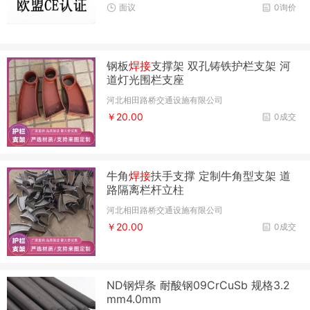
面议
0询价
钢板
焊接
支撑架 双孔铸铁护栏支架 河
道灯光围栏支座
河北相田路桥交通设施有限公司
￥20.00
0成交
牛角
焊接
扶手支撑 定制牛角型支架 道
路隔离栏杆立柱
河北相田路桥交通设施有限公司
￥20.00
0成交
ND钢焊条 耐酸钢09CrCuSb 规格3.2
mm4.0mm