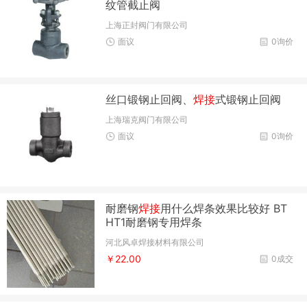
纹管截止阀
上海正封阀门有限公司
面议
0询价
丝口锻钢止回阀、
焊接
式锻钢止回阀
上海瑞克阀门有限公司
面议
0询价
耐磨钢
焊接
用什么焊条效果比较好 BT
HT1耐磨钢专用焊条
河北风卓焊接材料有限公司
￥22.00
0成交