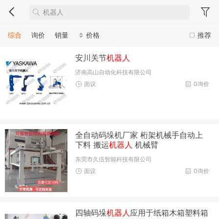
综合
询价
销量
价格
推荐
安川关节
机器人
济南高山自动化科技有限公司
面议
0询价
全自动码垛机厂家 桁架机械手自动上
下料 搬运
机器人
机械臂
东莞市久伍智能科技有限公司
面议
0询价
四轴码垛
机器人
应用于纸箱木箱塑料箱