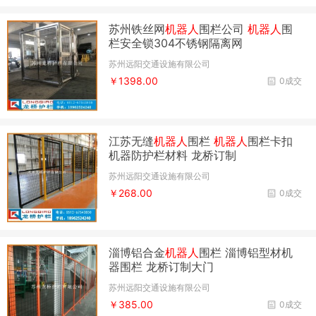
苏州铁丝网
机器人
围栏公司
机器人
围
栏安全锁304不锈钢隔离网
苏州远阳交通设施有限公司
￥1398.00
0成交
江苏无缝
机器人
围栏
机器人
围栏卡扣
机器防护栏材料 龙桥订制
苏州远阳交通设施有限公司
￥268.00
0成交
淄博铝合金
机器人
围栏 淄博铝型材机
器围栏 龙桥订制大门
苏州远阳交通设施有限公司
￥385.00
0成交