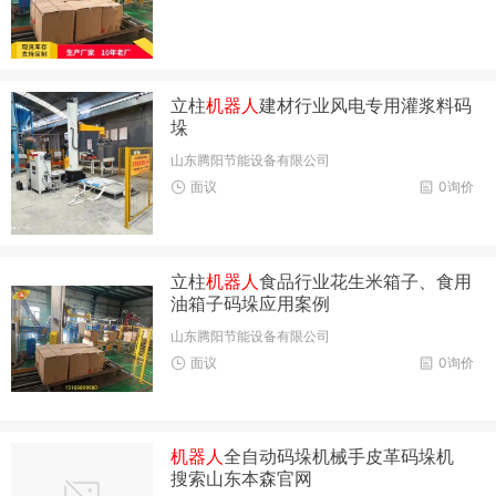
立柱
机器人
建材行业风电专用灌浆料码
垛
山东腾阳节能设备有限公司
面议
0询价
立柱
机器人
食品行业花生米箱子、食用
油箱子码垛应用案例
山东腾阳节能设备有限公司
面议
0询价
机器人
全自动码垛机械手皮革码垛机
搜索山东本森官网