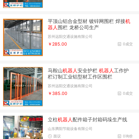
平顶山铝合金型材 镀锌网围栏 焊接
机
器人
围栏 龙桥公司生产
苏州远阳交通设施有限公司
￥285.00
0成交
马鞍山
机器人
安全护栏
机器人
工作护
栏订制工业铝型材工作区围栏
苏州远阳交通设施有限公司
￥385.00
0成交
立柱
机器人
配件箱子封箱码垛生产线
山东腾阳节能设备有限公司
面议
0询价