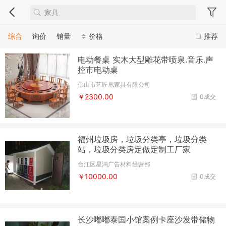
综合
询价
销量
价格
推荐
电动餐桌 实木大型雕花带喷泉.音乐.声
控市电动桌
佛山市艺匠凰家具有限公司
￥2300.00
0成交
福州垃圾房，垃圾分类亭，垃圾分类
站，垃圾分类房定做定制工厂家
台江区星鸿广告材料经营部
￥10000.00
0成交
长沙嘟嘟泰国小馆案例卡座沙发带储物