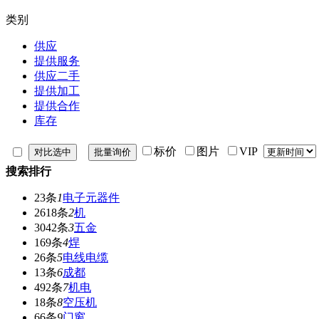
类别
供应
提供服务
供应二手
提供加工
提供合作
库存
标价
图片
VIP
搜索排行
23条
1
电子元器件
2618条
2
机
3042条
3
五金
169条
4
焊
26条
5
电线电缆
13条
6
成都
492条
7
机电
18条
8
空压机
66条
9
门窗