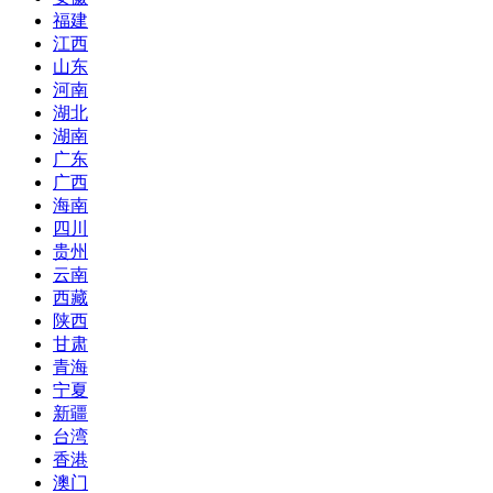
福建
江西
山东
河南
湖北
湖南
广东
广西
海南
四川
贵州
云南
西藏
陕西
甘肃
青海
宁夏
新疆
台湾
香港
澳门