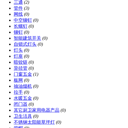
三通
(2)
管件
(3)
网线
(0)
中空铆钉
(0)
长螺钉
(0)
铆钉
(0)
智能建筑开关
(0)
自锁式灯头
(0)
灯头
(0)
灯座
(0)
暗铰链
(0)
异径管
(0)
门窗五金
(1)
板网
(0)
抽油烟机
(0)
拉手
(0)
水暖五金
(0)
闭门器
(0)
其它厨卫家用电器产品
(0)
卫生洁具
(0)
不锈钢太阳能草坪灯
(0)