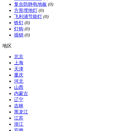
复合防静电地板
(0)
方形埋地灯
(0)
飞利浦节能灯
(0)
铁钉
(0)
灯钩
(0)
插销
(0)
地区
北京
上海
天津
重庆
河北
山西
内蒙古
辽宁
吉林
黑龙江
江苏
浙江
安徽