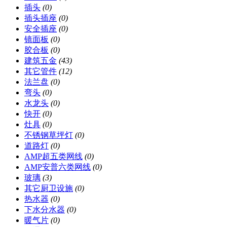
插头
(0)
插头插座
(0)
安全插座
(0)
镜面板
(0)
胶合板
(0)
建筑五金
(43)
其它管件
(12)
法兰盘
(0)
弯头
(0)
水龙头
(0)
快开
(0)
灶具
(0)
不锈钢草坪灯
(0)
道路灯
(0)
AMP超五类网线
(0)
AMP安普六类网线
(0)
玻璃
(3)
其它厨卫设施
(0)
热水器
(0)
下水分水器
(0)
暖气片
(0)