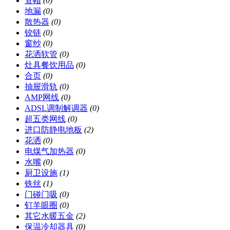
管帽
(0)
地漏
(0)
散热器
(0)
铰链
(0)
窗纱
(0)
花洒软管
(0)
灶具餐饮用品
(0)
合页
(0)
抽屉滑轨
(0)
AMP网线
(0)
ADSL调制解调器
(0)
超五类网线
(0)
进口防静电地板
(2)
花洒
(0)
电煤气加热器
(0)
水嘴
(0)
厨卫设施
(1)
铁丝
(1)
门碰门吸
(0)
钉羊眼圈
(0)
其它水暖五金
(2)
保温冷却器具
(0)