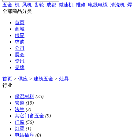
五金
机
风机
齿轮
成都
减速机
维修
电线电缆
清洗机
焊
全部商品分类
首页
商城
供应
求购
公司
展会
资讯
品牌
首页
>
供应
>
建筑五金
>
灶具
行业
保温材料
(25)
管道
(19)
法兰
(2)
其它门窗五金
(9)
门窗
(56)
灯罩
(1)
电话插座
(0)