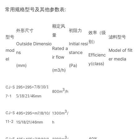
常用规格型号及其他参数表:
额定风
外形尺寸
初阻力
效率
（级
量
型号
滤料型号
别）
Outside Dimensio
Initial resi
Rated a
mod
Model of filt
ns
stance
Efficienc
ir flow
el
er media
y
(class)
(mm)
(Pa)
(m3/h)
CJ-S
295
×
295
×7/8/10/1
3
800m
/h
7-1
5/18/21/46
mm
3
CJ-S
495
×
295
×
m7/8/10/
1300m
/
11-2
15/18/21/46
mm
h
3
40%
CJ-S