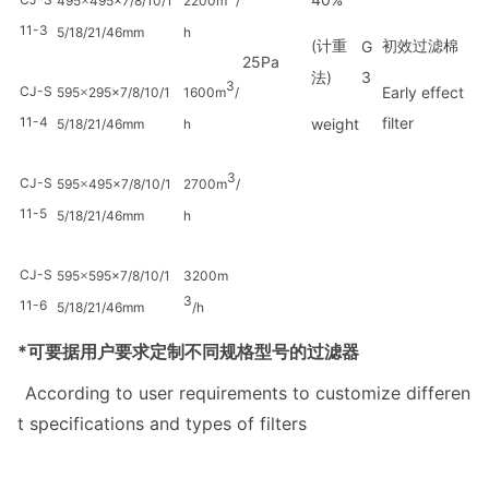
495
×
495
×7/8/10/1
2200m
/
11-3
5/18/21/46
mm
h
(
G
计重
初效过滤棉
25Pa
)
3
法
3
CJ-S
Early effect
595
×
295
×7/8/10/1
1600m
/
11-4
filter
weight
5/18/21/46
mm
h
3
CJ-S
595
×
495
×7/8/10/1
2700m
/
11-5
5/18/21/46
mm
h
CJ-S
595
×
595
×7/8/10/1
3200m
3
11-6
5/18/21/46
mm
/h
*
可要据用户要求定制不同规格型号的过滤器
According to user requirements to customize differen
t specifications and types of filters