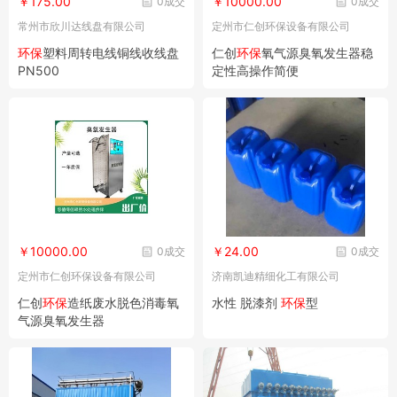
￥175.00
￥10000.00
0成交
0成交
常州市欣川达线盘有限公司
定州市仁创环保设备有限公司
环保
塑料周转电线铜线收线盘
仁创
环保
氧气源臭氧发生器稳
PN500
定性高操作简便
￥10000.00
￥24.00
0成交
0成交
定州市仁创环保设备有限公司
济南凯迪精细化工有限公司
仁创
环保
造纸废水脱色消毒氧
水性 脱漆剂
环保
型
气源臭氧发生器