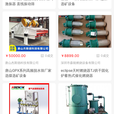
激振器 直线振动筛
选矿设备
￥50000.00
￥8899.00
0成交
0成交
唐山杰斯德科技有限公司
深圳市森能燃烧设备有限公司
唐山GPX系列高频脱水筛厂家
eclipse天时燃烧器TJ烘干固化
选煤选矿设备
炉蓄热式催化燃烧器