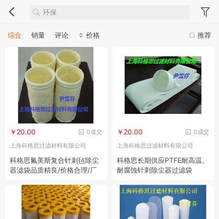
综合
销量
评论
价格
推荐
￥20.00
￥20.00
0成交
0成交
上海科格思过滤材料有限公司
上海科格思过滤材料有限公司
科格思氟美斯复合针刺毡除尘
科格思长期供应PTFE耐高温、
器滤袋品质精良/价格合理/厂
耐腐蚀针刺除尘器过滤袋
家直销