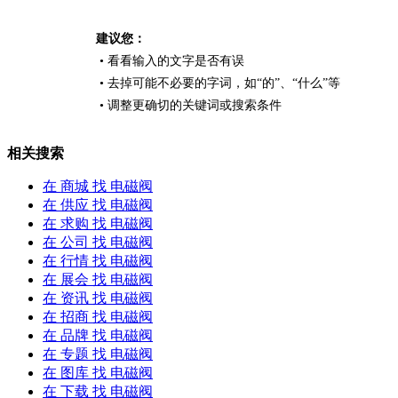
建议您：
• 看看输入的文字是否有误
• 去掉可能不必要的字词，如“的”、“什么”等
• 调整更确切的关键词或搜索条件
相关搜索
在
商城
找 电磁阀
在
供应
找 电磁阀
在
求购
找 电磁阀
在
公司
找 电磁阀
在
行情
找 电磁阀
在
展会
找 电磁阀
在
资讯
找 电磁阀
在
招商
找 电磁阀
在
品牌
找 电磁阀
在
专题
找 电磁阀
在
图库
找 电磁阀
在
下载
找 电磁阀