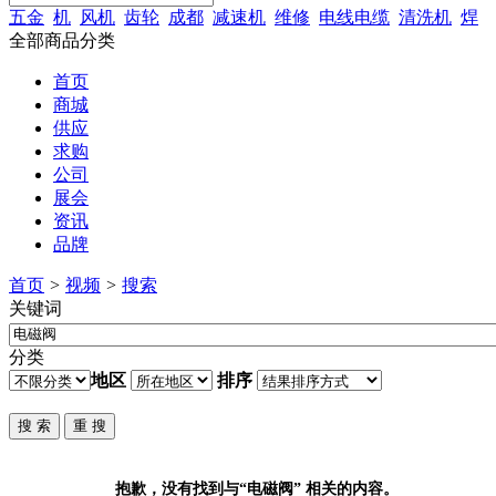
五金
机
风机
齿轮
成都
减速机
维修
电线电缆
清洗机
焊
全部商品分类
首页
商城
供应
求购
公司
展会
资讯
品牌
首页
>
视频
>
搜索
关键词
分类
地区
排序
抱歉，没有找到与“
电磁阀
” 相关的内容。