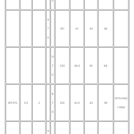
0
9
7
191
41
45
56
0
11
7
230
48.5
55
68
0
8
1975×950
WP270
3.0
2
7
223
42.5
45
59
×1568
0
9