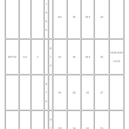
1
4
84
18
18.5
24
5
0
8
1425×840
WP110
3.0
2
7
81
18
18.5
25
×1370
0
9
7
91
20
22
27
0
11
7
110
24
30
33