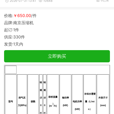
0已售
2026-07-31 13:41
10648
价格:
￥650.00
/件
品牌:南京压缩机
起订:1件
供应:330件
发货:1天内
立即购买
转
转
速
速
冷却水
需要
容积流量
排气
压
(5
(6
轴功率
外形尺寸
型号
级数
电机功率
量
（
L/mi
3
力
(
MPa
)
0
0
(kW)
(mm)
(m
/h)
(kW)
n
）
H
H