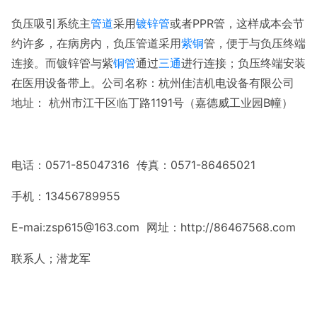
负压吸引系统主
管道
采用
镀锌管
或者PPR管，这样成本会节
约许多，在病房内，负压管道采用
紫铜
管，便于与负压终端
连接。而镀锌管与紫
铜管
通过
三通
进行连接；负压终端安装
在医用设备带上。公司名称：杭州佳洁机电设备有限公司
地址： 杭州市江干区临丁路1191号（嘉德威工业园B幢）
电话：0571-85047316 传真：0571-86465021
手机：13456789955
E-mai:zsp615@163.com 网址：http://86467568.com
联系人；潜龙军