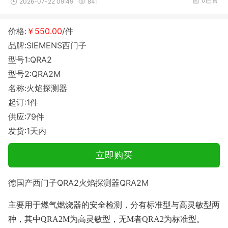
0已售
2026-07-22 09:49
841
价格:
￥550.00
/件
品牌:SIEMENS西门子
型号1:QRA2
型号2:QRA2M
名称:火焰探测器
起订:1件
供应:79件
发货:1天内
立即购买
德国产西门子QRA2火焰探测器QRA2M
主要用于燃气燃烧器的安全检测，分有标准型与高灵敏型两
种，其中QRA2M为高灵敏型，无M者QRA2为标准型。